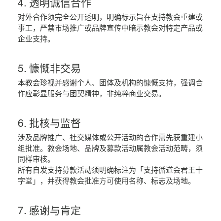
4. 透明诚信合作
对外合作须完全公开透明，明确标示旨在支持教会重建或
事工，严禁市场推广或品牌宣传中暗示教会对特定产品或
企业支持。
5. 慷慨非交易
本教会珍视并感谢个人、团体及机构的慷慨支持，强调合
作应彰显服务与团契精神，非纯粹商业交易。
6. 批核与监督
涉及品牌推广、社交媒体或公开活动的合作需先获重建小
组批准。教会场地、品牌及募款活动属教会活动范畴，须
同样审核。
所有自发支持募款活动须明确标注为「支持循道会君王十
字堂」，并获得教会批准方可使用名称、标志及场地。
7. 感谢与肯定